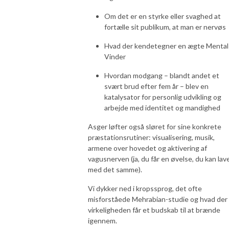
Om det er en styrke eller svaghed at
fortælle sit publikum, at man er nervøs
Hvad der kendetegner en ægte Mental
Vinder
Hvordan modgang – blandt andet et
svært brud efter fem år – blev en
katalysator for personlig udvikling og
arbejde med identitet og mandighed
Asger løfter også sløret for sine konkrete
præstationsrutiner: visualisering, musik,
armene over hovedet og aktivering af
vagusnerven (ja, du får en øvelse, du kan lav
med det samme).
Vi dykker ned i kropssprog, det ofte
misforståede Mehrabian-studie og hvad der 
virkeligheden får et budskab til at brænde
igennem.