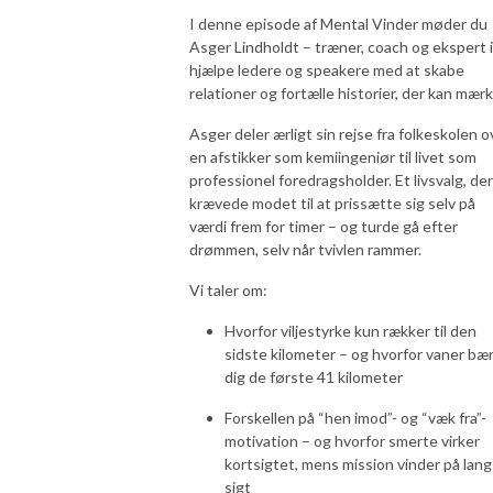
I denne episode af Mental Vinder møder du
Asger Lindholdt – træner, coach og ekspert i
hjælpe ledere og speakere med at skabe
relationer og fortælle historier, der kan mærk
Asger deler ærligt sin rejse fra folkeskolen o
en afstikker som kemiingeniør til livet som
professionel foredragsholder. Et livsvalg, der
krævede modet til at prissætte sig selv på
værdi frem for timer – og turde gå efter
drømmen, selv når tvivlen rammer.
Vi taler om:
Hvorfor viljestyrke kun rækker til den
sidste kilometer – og hvorfor vaner bæ
dig de første 41 kilometer
Forskellen på “hen imod”- og “væk fra”-
motivation – og hvorfor smerte virker
kortsigtet, mens mission vinder på lang
sigt