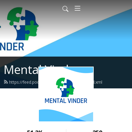
Mental Vinder
https://feed.podbean.com/mentalvinder/feed.xml