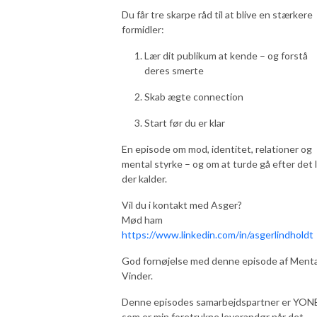
Du får tre skarpe råd til at blive en stærkere
formidler:
Lær dit publikum at kende – og forstå
deres smerte
Skab ægte connection
Start før du er klar
En episode om mod, identitet, relationer og
mental styrke – og om at turde gå efter det li
der kalder.
Vil du i kontakt med Asger?
Mød ham
https://www.linkedin.com/in/asgerlindholdt
God fornøjelse med denne episode af Menta
Vinder.
Denne episodes samarbejdspartner er YON
som er min foretrukne leverandør når det