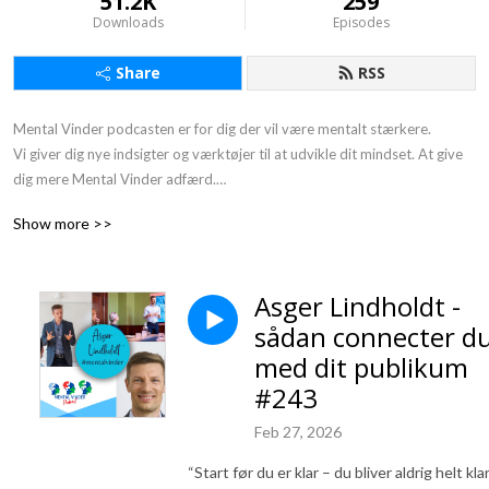
51.2K
259
Downloads
Episodes
Share
RSS
Mental Vinder podcasten er for dig der vil være mentalt stærkere. 

Vi giver dig nye indsigter og værktøjer til at udvikle dit mindset. At give 
dig mere Mental Vinder adfærd.

Gør det med små skridt ad gangen. Derfor undertitlen: 1 % bedre hver 
Show more >>
dag.

Du møder inspirerende personer fra erhvervslivet, sportens verden og 
mennesker der arbejder med at udvikle mennesker. Vi har interviewet en 
Asger Lindholdt -
række ”mentale vindere”, som deler deres erfaringer.

sådan connecter d
At være en mental vinder er ikke at være Superman eller en anden 
superhelt.

med dit publikum
Mentale vindere er helt almindelige mennesker som dig og mig, der har 
#243
lært at bruge de rigtige mentale værktøjer i en given kontekst.

Vores motto er:

Feb 27, 2026
”Jeg taber aldrig - enten vinder jeg, eller så lærer jeg.”
“Start før du er klar – du bliver aldrig helt klar