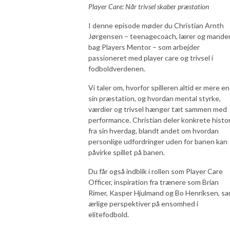
Player Care: Når trivsel skaber præstation
I denne episode møder du Christian Arnth
Jørgensen – teenagecoach, lærer og mande
bag Players Mentor – som arbejder
passioneret med player care og trivsel i
fodboldverdenen.
Vi taler om, hvorfor spilleren altid er mere e
sin præstation, og hvordan mental styrke,
værdier og trivsel hænger tæt sammen med
performance. Christian deler konkrete histor
fra sin hverdag, blandt andet om hvordan
personlige udfordringer uden for banen kan
påvirke spillet på banen.
Du får også indblik i rollen som Player Care
Officer, inspiration fra trænere som Brian
Rimer, Kasper Hjulmand og Bo Henriksen, s
ærlige perspektiver på ensomhed i
elitefodbold.