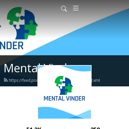
Mental Vinder
https://feed.podbean.com/mentalvinder/feed.xml