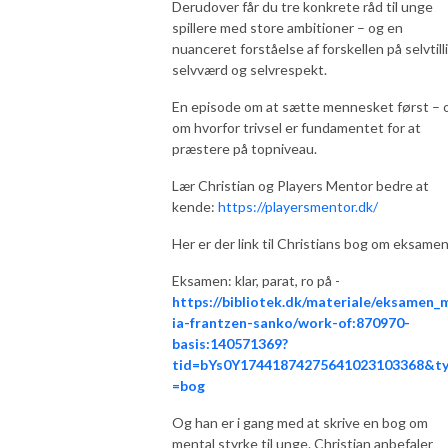
Derudover får du tre konkrete råd til unge
spillere med store ambitioner – og en
nuanceret forståelse af forskellen på selvtilli
selvværd og selvrespekt.
En episode om at sætte mennesket først – 
om hvorfor trivsel er fundamentet for at
præstere på topniveau.
Lær Christian og Players Mentor bedre at
kende:
https://playersmentor.dk/
Her er der link til Christians bog om eksamen
Eksamen: klar, parat, ro på -
https://bibliotek.dk/materiale/eksamen_
ia-frantzen-sanko/work-of:870970-
basis:140571369?
tid=bYs0Y17441874275641023103368&t
=bog
Og han er i gang med at skrive en bog om
mental styrke til unge. Christian anbefaler