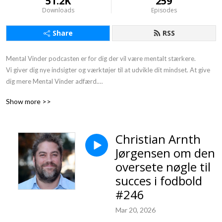
51.2K
259
Downloads
Episodes
Share
RSS
Mental Vinder podcasten er for dig der vil være mentalt stærkere. 

Vi giver dig nye indsigter og værktøjer til at udvikle dit mindset. At give 
dig mere Mental Vinder adfærd.

Gør det med små skridt ad gangen. Derfor undertitlen: 1 % bedre hver 
Show more >>
dag.

Du møder inspirerende personer fra erhvervslivet, sportens verden og 
mennesker der arbejder med at udvikle mennesker. Vi har interviewet en 
Christian Arnth
række ”mentale vindere”, som deler deres erfaringer.

Jørgensen om den
At være en mental vinder er ikke at være Superman eller en anden 
superhelt.

oversete nøgle til
Mentale vindere er helt almindelige mennesker som dig og mig, der har 
succes i fodbold
lært at bruge de rigtige mentale værktøjer i en given kontekst.

#246
Vores motto er:

”Jeg taber aldrig - enten vinder jeg, eller så lærer jeg.”
Mar 20, 2026