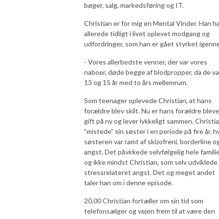
bøger, salg, markedsføring og IT.
Christian er for mig en Mental Vinder. Han h
allerede tidligt i livet oplevet modgang og
udfordringer, som han er gået styrket igenn
- Vores allerbedste venner, der var vores
naboer, døde begge af blodpropper, da de va
13 og 15 år med to års mellemrum.
Som teenager oplevede Christian, at hans
forældre blev skilt. Nu er hans forældre blev
gift på ny og lever lykkeligt sammen. Christi
”mistede” sin søster i en periode på fire år, h
søsteren var ramt af skizofreni, borderline o
angst. Det påvirkede selvfølgelig hele famili
og ikke mindst Christian, som selv udviklede
stressrelateret angst. Det og meget andet
taler han om i denne episode.
20.00 Christian fortæller om sin tid som
telefonsælger og vejen frem til at være den