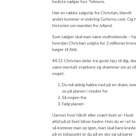
bedste sælger hos Telmore.
Hør en række salgstip fra Christian, blandt
andet kommer vi omkring Goforno.com. Og 
historien om manden fra Jylland.
Som sælger skal man være vedholdende – h
hvordan Christian solgte for 2 millioner kron
bøger til Aldi.
44.15 Christian deler tre gode tips til dig, der
være mentalt stærkere og drømmer om at n
noget.
Du må aldrig hakke ned på en drøm, me
se på planen i stedet for
Så nogen frø
Følg planen
Uanset hvor hårdt eller svært livet er: Husk
altid på at livet bliver bedre. Hvis du er i et hu
så kommer man op igen, man skal bare kravle
på et tidspunkt er du på en sky og så kører