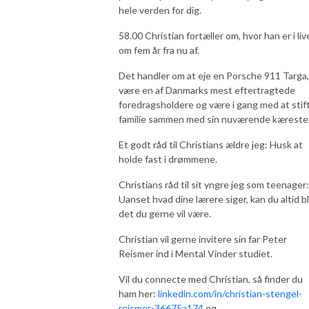
hele verden for dig.
58.00 Christian fortæller om, hvor han er i liv
om fem år fra nu af.
Det handler om at eje en Porsche 911 Targa,
være en af Danmarks mest eftertragtede
foredragsholdere og være i gang med at stif
familie sammen med sin nuværende kæreste
Et godt råd til Christians ældre jeg: Husk at
holde fast i drømmene.
Christians råd til sit yngre jeg som teenager:
Uanset hvad dine lærere siger, kan du altid bl
det du gerne vil være.
Christian vil gerne invitere sin far Peter
Reismer ind i Mental Vinder studiet.
Vil du connecte med Christian, så finder du
ham her:
linkedin.com/in/christian-stengel-
reismer-36675a174
og