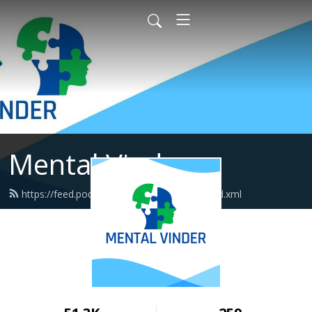
Mental Vinder
https://feed.podbean.com/mentalvinder/feed.xml