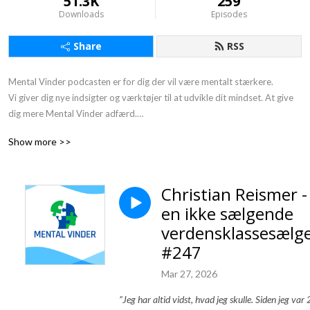
51.3K
259
Downloads
Episodes
Share
RSS
Mental Vinder podcasten er for dig der vil være mentalt stærkere. 

Vi giver dig nye indsigter og værktøjer til at udvikle dit mindset. At give 
dig mere Mental Vinder adfærd.

Gør det med små skridt ad gangen. Derfor undertitlen: 1 % bedre hver 
Show more >>
dag.

Du møder inspirerende personer fra erhvervslivet, sportens verden og 
mennesker der arbejder med at udvikle mennesker. Vi har interviewet en 
Christian Reismer -
række ”mentale vindere”, som deler deres erfaringer.

en ikke sælgende
At være en mental vinder er ikke at være Superman eller en anden 
superhelt.

verdensklassesælg
Mentale vindere er helt almindelige mennesker som dig og mig, der har 
#247
lært at bruge de rigtige mentale værktøjer i en given kontekst.

Vores motto er:

Mar 27, 2026
”Jeg taber aldrig - enten vinder jeg, eller så lærer jeg.”
”Jeg har altid vidst, hvad jeg skulle. Siden jeg var 