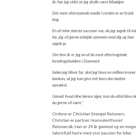
år, har jeg vidst at jeg skulle være bilsælger.
Det mest afstressende medie i verden er en fysisk
bog.
En af mine største succeser var, da jeg sagde til mi
far, jeg vil gerne arbejde sammen med dig og han
sagde ja.
Om fem år er jeg en af de mest eftertragtede
foredragsholdere i Danmark
Inden jeg bliver far, skal jeg have en million kroner 
banken, så jeg kan give mit barn den bedste
opvækst.
Uanset hvad dine lærere siger, kan du altid blive d
du gerne vil være."
Ordene er Christian Stengel Reismers.
Christian er partner i konsulenthuset
Reismer.dk. Han er 24 år gammel og en mege
talentfuld herre med stor passion for biler,