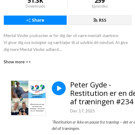
51.3K
259
Downloads
Episodes
Share
RSS
Mental Vinder podcasten er for dig der vil være mentalt stærkere. 

Vi giver dig nye indsigter og værktøjer til at udvikle dit mindset. At give 
dig mere Mental Vinder adfærd.

Gør det med små skridt ad gangen. Derfor undertitlen: 1 % bedre hver 
Show more >>
dag.

Du møder inspirerende personer fra erhvervslivet, sportens verden og 
mennesker der arbejder med at udvikle mennesker. Vi har interviewet en 
Peter Gyde -
række ”mentale vindere”, som deler deres erfaringer.

Restitution er en d
At være en mental vinder er ikke at være Superman eller en anden 
superhelt.

af træningen #234
Mentale vindere er helt almindelige mennesker som dig og mig, der har 
Dec 17, 2025
lært at bruge de rigtige mentale værktøjer i en given kontekst.

Vores motto er:

"Restitution er ikke en pause fra træning – det er 
”Jeg taber aldrig - enten vinder jeg, eller så lærer jeg.”
del af træningen.