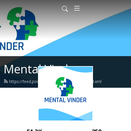
Mental Vinder
https://feed.podbean.com/mentalvinder/feed.xml