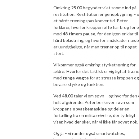
Omkring
25.00
begynder vi at zoome ind på
restitution. Restitution er genopbygning – 
et hårdt træningspas kræver tid. Peter
forklarer, hvorfor kroppen ofte har brug for 
mod
48 timers pause
, før den igen er klar til
hård belastning, og hvorfor småskader næst
er uundgåelige, når man træner op til noget
stort.
Vi kommer også omkring styrketræning for
ældre: Hvorfor det faktisk er vigtigt at træn
med
tunge vægte
for at stresse kroppen og
bevare styrke og funktion.
Ved
48.00
taler vi om søvn – og hvorfor den 
helt afgørende. Peter beskriver søvn som
kroppens
opvaskemaskine
og deler en
fortælling fra en militærøvelse, der tydeligt
viser, hvad der sker, når vi ikke får sovet nok.
Og ja – vi runder også smartwatches,