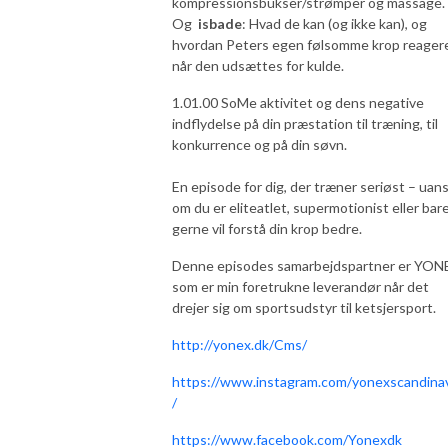
kompressionsbukser/strømper og massage.
Og
isbade
: Hvad de kan (og ikke kan), og
hvordan Peters egen følsomme krop reagere
når den udsættes for kulde.
1.01.00 SoMe aktivitet og dens negative
indflydelse på din præstation til træning, til
konkurrence og på din søvn.
En episode for dig, der træner seriøst – uan
om du er eliteatlet, supermotionist eller bar
gerne vil forstå din krop bedre.
Denne episodes samarbejdspartner er YON
som er min foretrukne leverandør når det
drejer sig om sportsudstyr til ketsjersport.
http://yonex.dk/Cms/
https://www.instagram.com/yonexscandina
/
https://www.facebook.com/Yonexdk