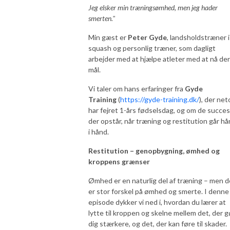
Jeg elsker min træningsømhed, men jeg hader
smerten."
Min gæst er
Peter Gyde
, landsholdstræner i
squash og personlig træner, som dagligt
arbejder med at hjælpe atleter med at nå de
mål.
Vi taler om hans erfaringer fra
Gyde
Training
(
https://gyde-training.dk/
), der net
har fejret 1-års fødselsdag, og om de succes
der opstår, når træning og restitution går h
i hånd.
Restitution – genopbygning, ømhed og
kroppens grænser
Ømhed er en naturlig del af træning – men d
er stor forskel på ømhed og smerte. I denne
episode dykker vi ned i, hvordan du lærer at
lytte til kroppen og skelne mellem det, der g
dig stærkere, og det, der kan føre til skader.