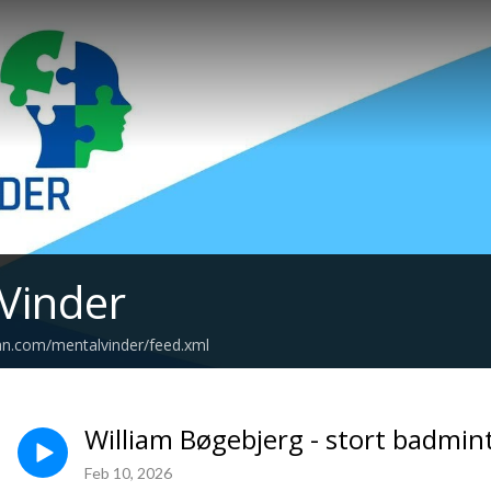
Vinder
an.com/mentalvinder/feed.xml
William Bøgebjerg - stort badmin
Feb 10, 2026