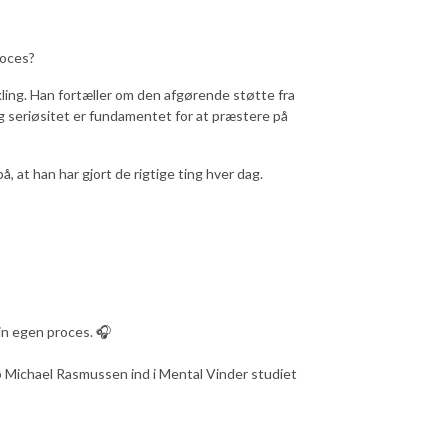
roces?
kling. Han fortæller om den afgørende støtte fra
g seriøsitet er fundamentet for at præstere på
å, at han har gjort de rigtige ting hver dag.
sin egen proces. 🎧
ub Michael Rasmussen ind i Mental Vinder studiet