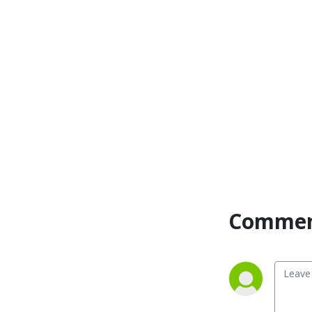
mennesker der arbejder 
med at udvikle mennesker. 
Vi har interviewet en række 
”mentale vindere”, som deler 
deres erfaringer.

At være en mental vinder er 
ikke at være Superman eller 
en anden superhelt.

Mentale vindere er helt 
almindelige mennesker som 
dig og mig, der har lært at 
bruge de rigtige mentale 
værktøjer i en given 
kontekst.

Commen
Vores motto er:

”Jeg taber aldrig - enten 
vinder jeg, eller så lærer jeg.”