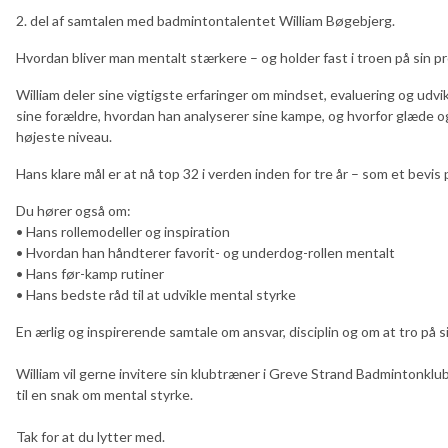
2. del af samtalen med badmintontalentet William Bøgebjerg.
Hvordan bliver man mentalt stærkere – og holder fast i troen på sin p
William deler sine vigtigste erfaringer om mindset, evaluering og udvi
sine forældre, hvordan han analyserer sine kampe, og hvorfor glæde o
højeste niveau.
Hans klare mål er at nå top 32 i verden inden for tre år – som et bevis p
Du hører også om:
• Hans rollemodeller og inspiration
• Hvordan han håndterer favorit- og underdog-rollen mentalt
• Hans før-kamp rutiner
• Hans bedste råd til at udvikle mental styrke
En ærlig og inspirerende samtale om ansvar, disciplin og om at tro på 
William vil gerne invitere sin klubtræner i Greve Strand Badmintonkl
til en snak om mental styrke.
Tak for at du lytter med.