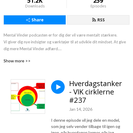
51.2K
259
Downloads
Episodes
Share
RSS
Mental Vinder podcasten er for dig der vil være mentalt stærkere. 

Vi giver dig nye indsigter og værktøjer til at udvikle dit mindset. At give 
dig mere Mental Vinder adfærd.

Gør det med små skridt ad gangen. Derfor undertitlen: 1 % bedre hver 
Show more >>
dag.

Du møder inspirerende personer fra erhvervslivet, sportens verden og 
mennesker der arbejder med at udvikle mennesker. Vi har interviewet en 
Hverdagstanker
række ”mentale vindere”, som deler deres erfaringer.

- VIK cirklerne
At være en mental vinder er ikke at være Superman eller en anden 
superhelt.

#237
Mentale vindere er helt almindelige mennesker som dig og mig, der har 
Jan 14, 2026
lært at bruge de rigtige mentale værktøjer i en given kontekst.

Vores motto er:

I denne episode vil jeg dele en model,
”Jeg taber aldrig - enten vinder jeg, eller så lærer jeg.”
som jeg selv vender tilbage til igen og
igen, når hverdagen larmer, når jeg