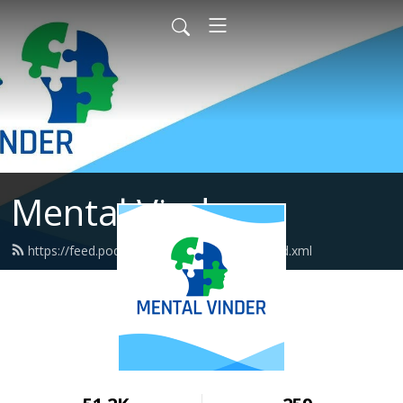
Mental Vinder
https://feed.podbean.com/mentalvinder/feed.xml