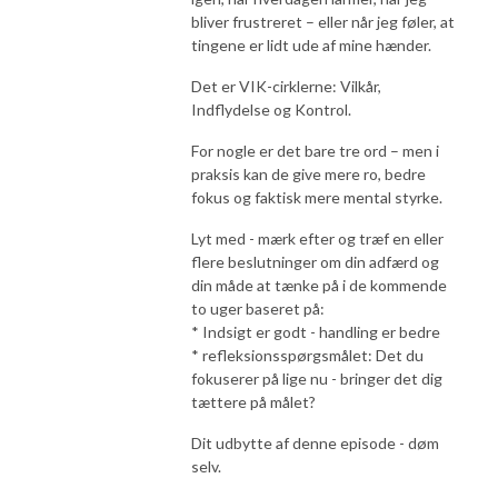
bliver frustreret – eller når jeg føler, at
tingene er lidt ude af mine hænder.
Det er VIK-cirklerne: Vilkår,
Indflydelse og Kontrol.
For nogle er det bare tre ord – men i
praksis kan de give mere ro, bedre
fokus og faktisk mere mental styrke.
Lyt med - mærk efter og træf en eller
flere beslutninger om din adfærd og
din måde at tænke på i de kommende
to uger baseret på:
* Indsigt er godt - handling er bedre
* refleksionsspørgsmålet: Det du
fokuserer på lige nu - bringer det dig
tættere på målet?
Dit udbytte af denne episode - døm
selv.