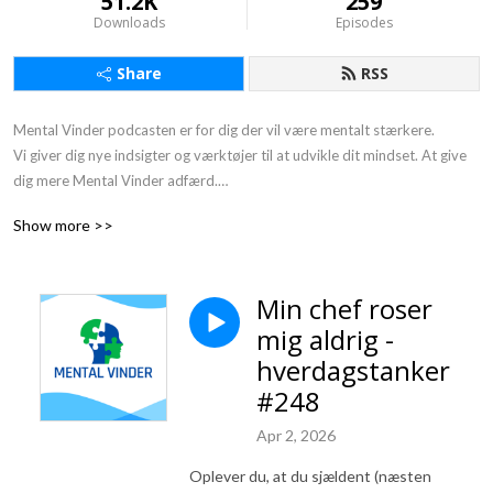
51.2K
259
Downloads
Episodes
Share
RSS
Mental Vinder podcasten er for dig der vil være mentalt stærkere. 

Vi giver dig nye indsigter og værktøjer til at udvikle dit mindset. At give 
dig mere Mental Vinder adfærd.

Gør det med små skridt ad gangen. Derfor undertitlen: 1 % bedre hver 
Show more >>
dag.

Du møder inspirerende personer fra erhvervslivet, sportens verden og 
mennesker der arbejder med at udvikle mennesker. Vi har interviewet en 
Min chef roser
række ”mentale vindere”, som deler deres erfaringer.

mig aldrig -
At være en mental vinder er ikke at være Superman eller en anden 
superhelt.

hverdagstanker
Mentale vindere er helt almindelige mennesker som dig og mig, der har 
#248
lært at bruge de rigtige mentale værktøjer i en given kontekst.

Vores motto er:

Apr 2, 2026
”Jeg taber aldrig - enten vinder jeg, eller så lærer jeg.”
Oplever du, at du sjældent (næsten