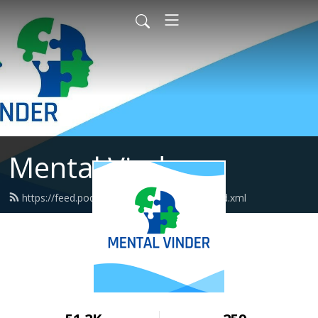
Mental Vinder
https://feed.podbean.com/mentalvinder/feed.xml