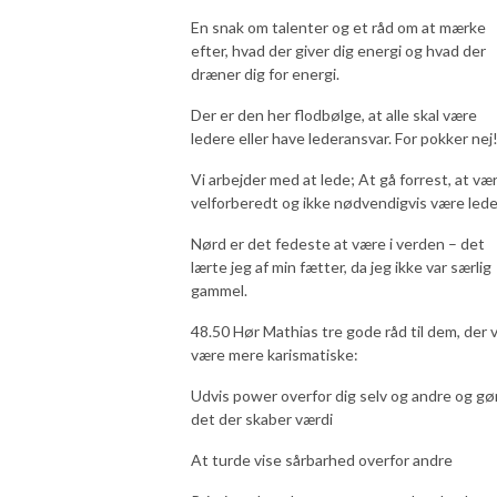
En snak om talenter og et råd om at mærke
efter, hvad der giver dig energi og hvad der
dræner dig for energi.
Der er den her flodbølge, at alle skal være
ledere eller have lederansvar. For pokker nej
Vi arbejder med at lede; At gå forrest, at væ
velforberedt og ikke nødvendigvis være lede
Nørd er det fedeste at være i verden – det
lærte jeg af min fætter, da jeg ikke var særlig
gammel.
48.50 Hør Mathias tre gode råd til dem, der v
være mere karismatiske:
Udvis power overfor dig selv og andre og gø
det der skaber værdi
At turde vise sårbarhed overfor andre