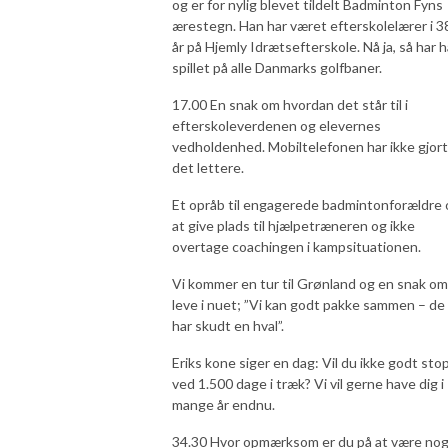
og er for nylig blevet tildelt Badminton Fyns
ærestegn. Han har været efterskolelærer i 3
år på Hjemly Idrætsefterskole. Nå ja, så har 
spillet på alle Danmarks golfbaner.
17.00 En snak om hvordan det står til i
efterskoleverdenen og elevernes
vedholdenhed. Mobiltelefonen har ikke gjort
det lettere.
Et opråb til engagerede badmintonforældre
at give plads til hjælpetræneren og ikke
overtage coachingen i kampsituationen.
Vi kommer en tur til Grønland og en snak om
leve i nuet; ”Vi kan godt pakke sammen – de
har skudt en hval”.
Eriks kone siger en dag: Vil du ikke godt sto
ved 1.500 dage i træk? Vi vil gerne have dig i
mange år endnu.
34.30 Hvor opmærksom er du på at være no