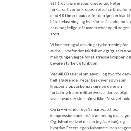
et hårdt træningspas kræver tid. Peter
forklarer, hvorfor kroppen ofte har brug for 
mod
48 timers pause
, før den igen er klar til
hård belastning, og hvorfor småskader næst
er uundgåelige, når man træner op til noget
stort.
Vi kommer også omkring styrketræning for
ældre: Hvorfor det faktisk er vigtigt at træn
med
tunge vægte
for at stresse kroppen og
bevare styrke og funktion.
Ved
48.00
taler vi om søvn – og hvorfor den 
helt afgørende. Peter beskriver søvn som
kroppens
opvaskemaskine
og deler en
fortælling fra en militærøvelse, der tydeligt
viser, hvad der sker, når vi ikke får sovet nok.
Og ja – vi runder også smartwatches,
kompressionsbukser/strømper og massage.
Og
isbade
: Hvad de kan (og ikke kan), og
hvordan Peters egen følsomme krop reagere