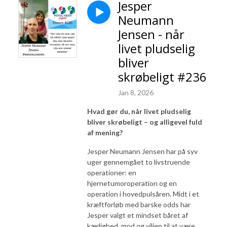
Jesper
Neumann
Jensen - når
livet pludselig
bliver
skrøbeligt #236
Jan 8, 2026
Hvad gør du, når livet pludselig
bliver skrøbeligt – og alligevel fuld
af mening?
Jesper Neumann Jensen har på syv
uger gennemgået to livstruende
operationer: en
hjernetumoroperation og en
operation i hovedpulsåren. Midt i et
kræftforløb med barske odds har
Jesper valgt et mindset båret af
kærlighed, mod og viljen til at være