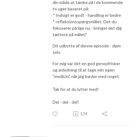
din måde at tænke på i de kommende
to uger baseret på:
* Indsigt er godt - handling er bedre
* refleksionsspørgsmålet: Det du
fokuserer på lige nu - bringer det dig
tættere på målet?
Dit udbytte af denne episode - døm
selv.
For mig var det en god genopfrisker
og anledning til at tage min egen
"medicin", når jeg bøvler med noget.
Tak for at du lytter med!
Del - del - del!
134