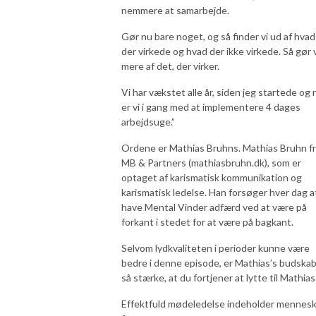
nemmere at samarbejde.
Gør nu bare noget, og så finder vi ud af hvad
der virkede og hvad der ikke virkede. Så gør v
mere af det, der virker.
Vi har vækstet alle år, siden jeg startede og 
er vi i gang med at implementere 4 dages
arbejdsuge.”
Ordene er Mathias Bruhns. Mathias Bruhn f
MB & Partners (mathiasbruhn.dk), som er
optaget af karismatisk kommunikation og
karismatisk ledelse. Han forsøger hver dag a
have Mental Vinder adfærd ved at være på
forkant i stedet for at være på bagkant.
Selvom lydkvaliteten i perioder kunne være
bedre i denne episode, er Mathias’s budska
så stærke, at du fortjener at lytte til Mathias
Effektfuld mødeledelse indeholder mennes