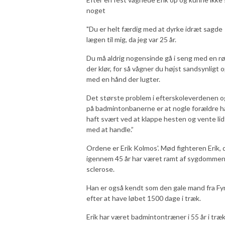
noget
"Du er helt færdig med at dyrke idræt sagde
lægen til mig, da jeg var 25 år.
Du må aldrig nogensinde gå i seng med en r
der klør, for så vågner du højst sandsynligt 
med en hånd der lugter.
Det største problem i efterskoleverdenen o
på badmintonbanerne er at nogle forældre h
haft svært ved at klappe hesten og vente lid
med at handle.”
Ordene er Erik Kolmos'. Mød fighteren Erik, 
igennem 45 år har været ramt af sygdomme
sclerose.
Han er også kendt som den gale mand fra Fy
efter at have løbet 1500 dage i træk.
Erik har været badmintontræner i 55 år i træ