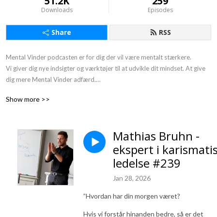
51.2K
259
Downloads
Episodes
Share
RSS
Mental Vinder podcasten er for dig der vil være mentalt stærkere. 

Vi giver dig nye indsigter og værktøjer til at udvikle dit mindset. At give 
dig mere Mental Vinder adfærd.

Gør det med små skridt ad gangen. Derfor undertitlen: 1 % bedre hver 
Show more >>
dag.

Du møder inspirerende personer fra erhvervslivet, sportens verden og 
mennesker der arbejder med at udvikle mennesker. Vi har interviewet en 
Mathias Bruhn -
række ”mentale vindere”, som deler deres erfaringer.

ekspert i karismati
At være en mental vinder er ikke at være Superman eller en anden 
superhelt.

ledelse #239
Mentale vindere er helt almindelige mennesker som dig og mig, der har 
Jan 28, 2026
lært at bruge de rigtige mentale værktøjer i en given kontekst.

Vores motto er:

”Hvordan har din morgen været?
”Jeg taber aldrig - enten vinder jeg, eller så lærer jeg.”
Hvis vi forstår hinanden bedre, så er det