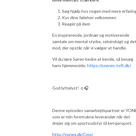
Søg hjælp hos nogen med mere erfarin
Kys dine følelser velkommen
Reagér på dem
En inspirerende, jordnær og motiverende
samtale om mental styrke, selvindsigt og de
mod, der opstår, når vi vælger at handle.
Vil du lære Søren bedre at kende, så besøg
hans hjemmeside:
https://soeren-toft.dk/
.
God lyttelyst! ☺️🎧
Denne episodes samarbejdspartner er YON
som er min foretrukne leverandør når det
drejer sig om sportsudstyr til ketsjersport.
http://yonex.dk/Cms/