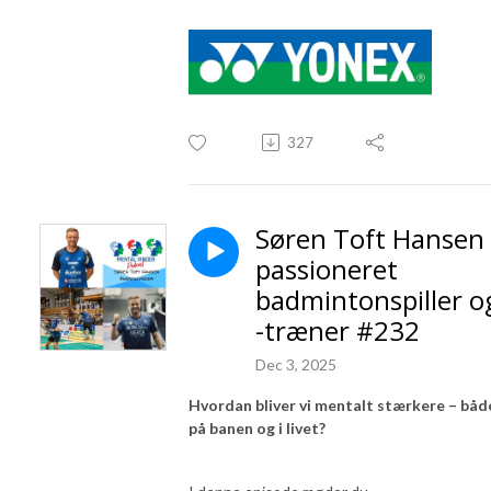
327
Søren Toft Hansen
passioneret
badmintonspiller o
-træner #232
Dec 3, 2025
Hvordan bliver vi mentalt stærkere – båd
på banen og i livet?