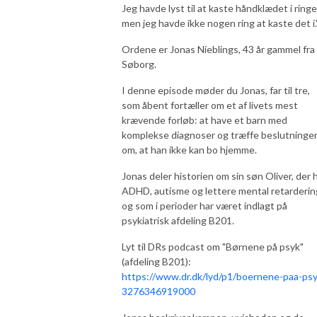
Jeg havde lyst til at kaste håndklædet i ringe
men jeg havde ikke nogen ring at kaste det i.
Ordene er Jonas Nieblings, 43 år gammel fra
Søborg.
I denne episode møder du Jonas, far til tre,
som åbent fortæller om et af livets mest
krævende forløb: at have et barn med
komplekse diagnoser og træffe beslutninge
om, at han ikke kan bo hjemme.
Jonas deler historien om sin søn Oliver, der 
ADHD, autisme og lettere mental retarderin
og som i perioder har været indlagt på
psykiatrisk afdeling B201.
Lyt til DRs podcast om "Børnene på psyk"
(afdeling B201):
https://www.dr.dk/lyd/p1/boernene-paa-psy
3276346919000