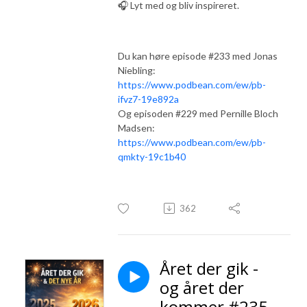
🎧 Lyt med og bliv inspireret.
Du kan høre episode #233 med Jonas
Niebling:
https://www.podbean.com/ew/pb-
ifvz7-19e892a
Og episoden #229 med Pernille Bloch
Madsen:
https://www.podbean.com/ew/pb-
qmkty-19c1b40
362
Året der gik -
og året der
kommer #235