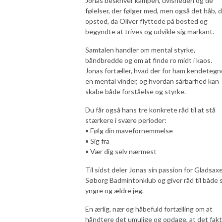
Jonas beskriver kampen, uvisheden og de
følelser, der følger med, men også det håb, 
opstod, da Oliver flyttede på bosted og
begyndte at trives og udvikle sig markant.
Samtalen handler om mental styrke,
båndbredde og om at finde ro midt i kaos.
Jonas fortæller, hvad der for ham kendetegn
en mental vinder, og hvordan sårbarhed kan
skabe både forståelse og styrke.
Du får også hans tre konkrete råd til at stå
stærkere i svære perioder:
• Følg din mavefornemmelse
• Sig fra
• Vær dig selv nærmest
Til sidst deler Jonas sin passion for Gladsax
Søborg Badmintonklub og giver råd til både s
yngre og ældre jeg.
En ærlig, nær og håbefuld fortælling om at
håndtere det umulige og opdage, at det fakt