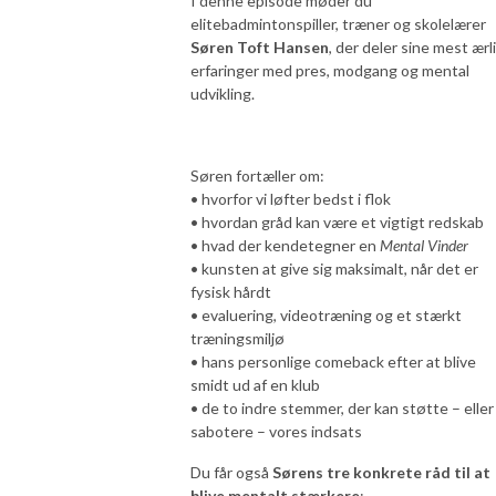
I denne episode møder du
elitebadmintonspiller, træner og skolelærer
Søren Toft Hansen
, der deler sine mest ærl
erfaringer med pres, modgang og mental
udvikling.
Søren fortæller om:
• hvorfor vi løfter bedst i flok
• hvordan gråd kan være et vigtigt redskab
• hvad der kendetegner en
Mental Vinder
• kunsten at give sig maksimalt, når det er
fysisk hårdt
• evaluering, videotræning og et stærkt
træningsmiljø
• hans personlige comeback efter at blive
smidt ud af en klub
• de to indre stemmer, der kan støtte – eller
sabotere – vores indsats
Du får også
Sørens tre konkrete råd til at
blive mentalt stærkere
: