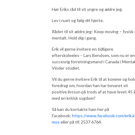
Hør Eriks råd til sit yngre og ældre jeg.
Lev i nuet og følg dit hjerte.
Rådet til sit ældre jeg: Keep moving – fysisk
mentalt. Hold dig i gang.
Erik vil gerne invitere en tidligere
efterskoleelev – Lars Bendsen, som nu er en
succesrig forretningsmand i Canada i Menta
Vinder studiet.
Vil du gerne invitere Erik til at komme og hol
foredrag om, hvordan han har bevaret sit
positive livssyn på trods af at have levet 45 
med en kritisk sygdom?
Så kan du kontakte ham her på
Facebook:
https://www.facebook.com/erik.k
mos
eller på tlf. 2537 6764.